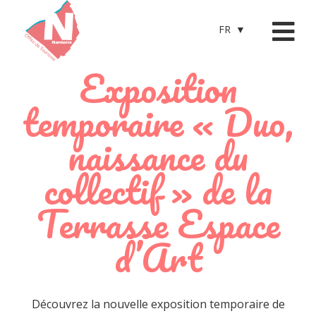
FR
Exposition
temporaire « Duo,
naissance du
collectif » de la
Terrasse Espace
d’Art
Découvrez la nouvelle exposition temporaire de