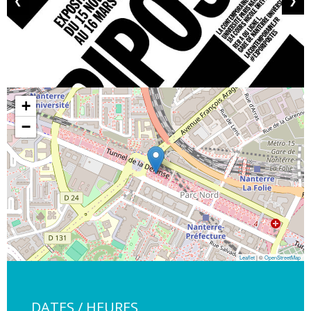
❮
❯
+
−
Leaflet
| ©
OpenStreetMap
DATES / HEURES