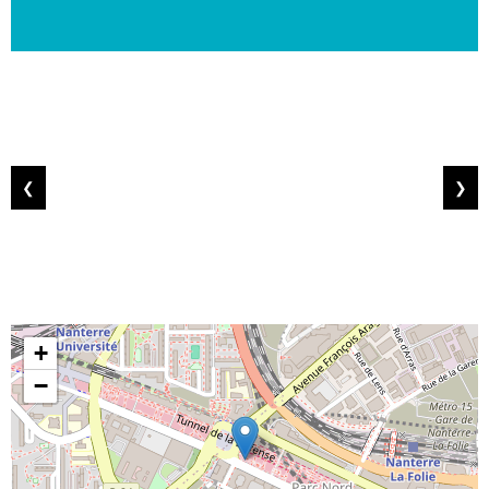
❮
❯
+
−