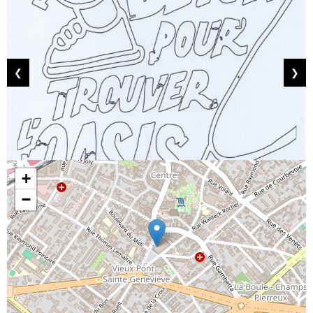
❮
❯
+
−