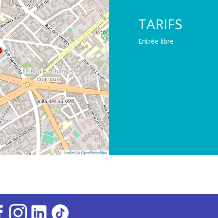
TARIFS
Entrée libre
Leaflet
| ©
OpenStreetMap