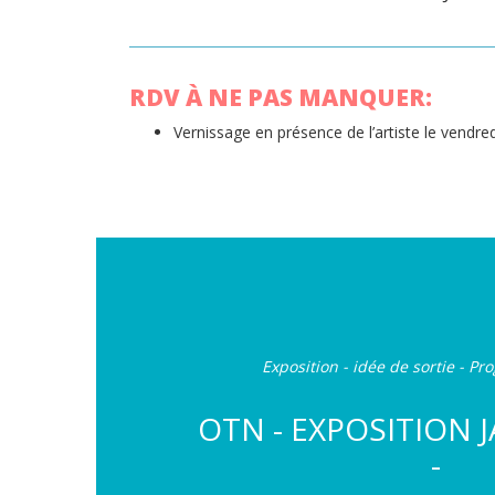
RDV À NE PAS MANQUER:
Vernissage en présence de l’artiste le vendred
Exposition - idée de sortie - P
OTN - EXPOSITION J
-