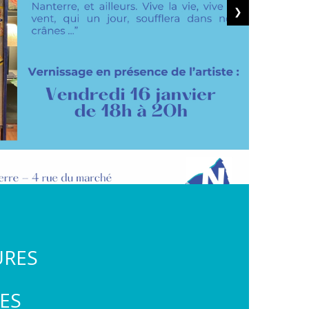
❯
URES
ES