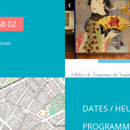
❮
58 02
email
DATES / HE
PROGRAMM