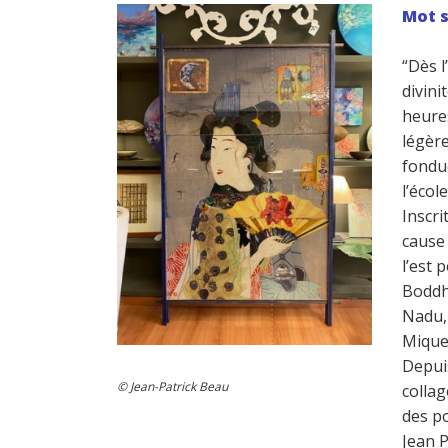
Mot s
“Dès l
divini
heures
légèr
fondue
l’écol
Inscri
cause 
l’est 
Boddh
Nadu, 
Miquel
Depuis
© Jean-Patrick Beau
collag
des po
Jean 