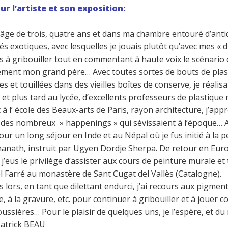
ur l’artiste et son exposition:
’âge de trois, quatre ans et dans ma chambre entouré d’anti
tés exotiques, avec lesquelles je jouais plutôt qu’avec mes «
 à gribouiller tout en commentant à haute voix le scénario de
ement mon grand père… Avec toutes sortes de bouts de pla
s et touillées dans des vieilles boîtes de conserve, je réali
e et plus tard au lycée, d’excellents professeurs de plastique
t à l’ école des Beaux-arts de Paris, rayon architecture, j’
des nombreux » happenings » qui sévissaient à l’époque… Abr
pour un long séjour en Inde et au Népal où je fus initié à la 
anath, instruit par Ugyen Dordje Sherpa. De retour en Euro
j’eus le privilège d’assister aux cours de peinture murale et
 Farré au monastère de Sant Cugat del Vallès (Catalogne).
 lors, en tant que dilettant endurci, j’ai recours aux pigme
e, à la gravure, etc. pour continuer à gribouiller et à jouer 
ussières… Pour le plaisir de quelques uns, je l’espère, et d
Patrick BEAU