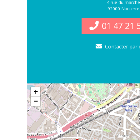
4 rue du marché
92000 Nanterre
01 47 21 
Contacter par 
+
−