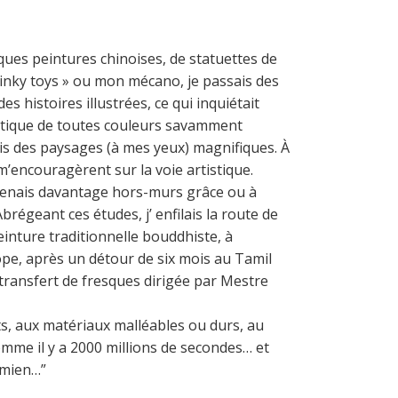
ques peintures chinoises, de statuettes de
 dinky toys » ou mon mécano, je passais des
s histoires illustrées, ce qui inquiétait
stique de toutes couleurs savamment
sais des paysages (à mes yeux) magnifiques. À
 m’encouragèrent sur la voie artistique.
apprenais davantage hors-murs grâce ou à
égeant ces études, j’ enfilais la route de
peinture traditionnelle bouddhiste, à
pe, après un détour de six mois au Tamil
 transfert de fresques dirigée par Mestre
nts, aux matériaux malléables ou durs, au
comme il y a 2000 millions de secondes… et
u mien…”