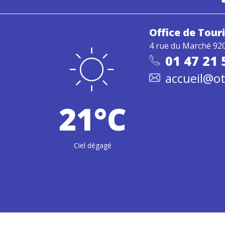
Office de Tou
4 rue du Marché 92
01 47 21 
accueil@ot
21°C
Ciel dégagé