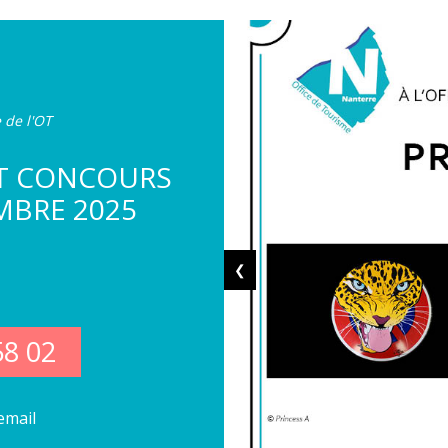
 de l'OT
ET CONCOURS
MBRE 2025
❮
58 02
email