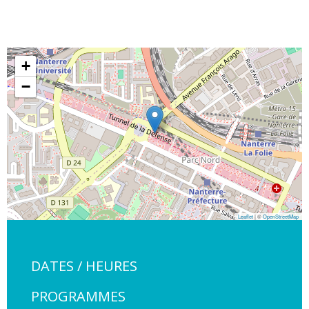
+
−
Leaflet
| ©
OpenStreetMap
DATES / HEURES
PROGRAMMES