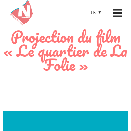
FR
Projection du film
« Le quartier de La
Folie »