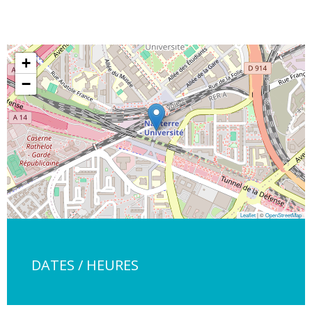
+
−
Leaflet
| ©
OpenStreetMap
DATES / HEURES