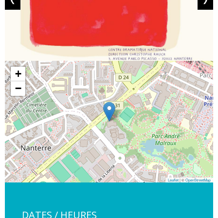
+
−
Leaflet
| ©
OpenStreetMap
DATES / HEURES