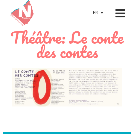
FR
Théâtre: Le conte
des contes