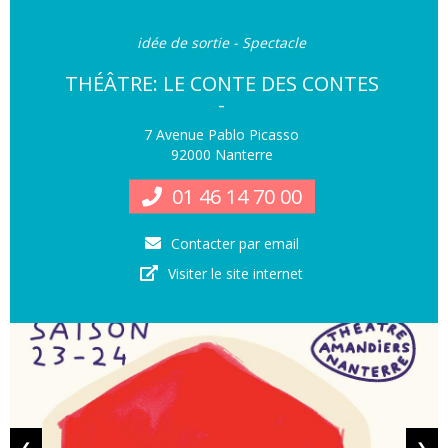
idée de sortie - Spectacle
THÉÂTRE: LE CONTE DES CONTES
-
7 Avenue Pablo Picasso
92000 Nanterre
01 46 14 70 00
Contacter par email
Visiter le site internet
❮
❯