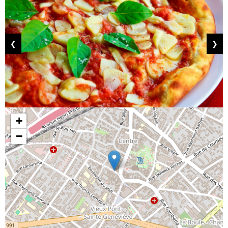
❮
❯
+
−