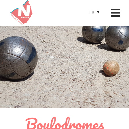
FR
Boulodromes