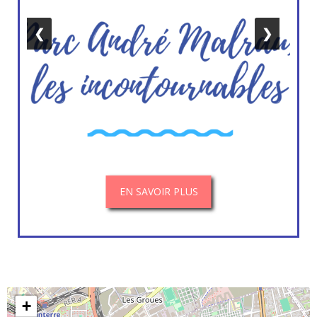
❮
❯
EN SAVOIR PLUS
+