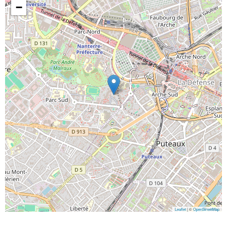
−
Leaflet
| ©
OpenStreetMap