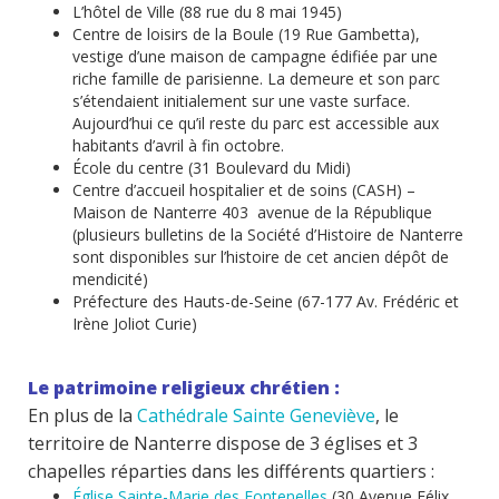
L’hôtel de Ville (88 rue du 8 mai 1945)
Centre de loisirs de la Boule (19 Rue Gambetta),
vestige d’une maison de campagne édifiée par une
riche famille de parisienne. La demeure et son parc
s’étendaient initialement sur une vaste surface.
Aujourd’hui ce qu’il reste du parc est accessible aux
habitants d’avril à fin octobre.
École du centre (31 Boulevard du Midi)
Centre d’accueil hospitalier et de soins (CASH) –
Maison de Nanterre 403 avenue de la République
(plusieurs bulletins de la Société d’Histoire de Nanterre
sont disponibles sur l’histoire de cet ancien dépôt de
mendicité)
Préfecture des Hauts-de-Seine (
67-177 Av. Frédéric et
Irène Joliot Curie
)
Le patrimoine religieux chrétien :
En plus de la
Cathédrale Sainte Geneviève
, le
territoire de Nanterre dispose de 3 églises et 3
chapelles réparties dans les différents quartiers :
Église Sainte-Marie des Fontenelles
(30 Avenue Félix