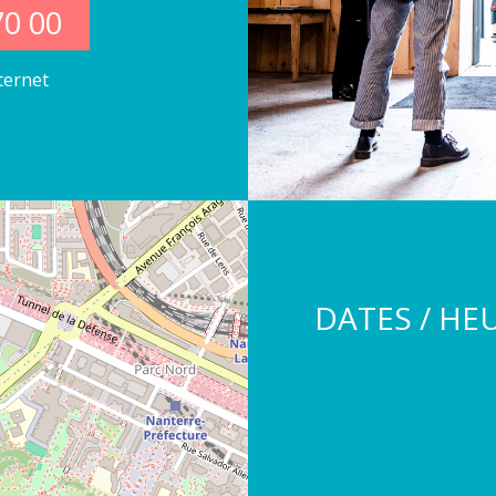
70 00
nternet
DATES / HE