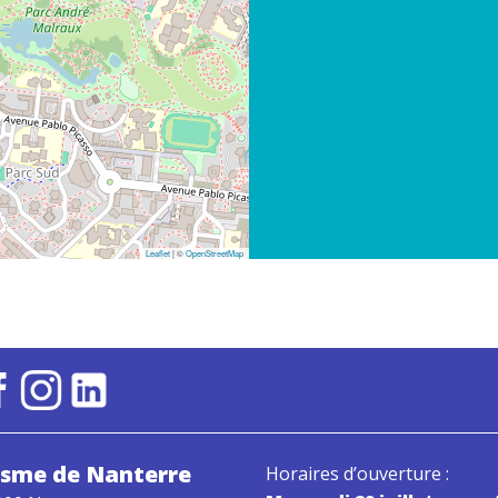
Leaflet
| ©
OpenStreetMap
risme
de Nanterre
Horaires d’ouverture :