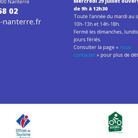
Mercredi 29 juillet ouver
000 Nanterre
de 9h à 12h30
58 02
Toute l’année du mardi au s
-nanterre.fr
10h-13h et 14h-18h.
Fermé les dimanches, lundis
jours fériés.
Consulter la page «
nous
contacter
» pour plus de dét