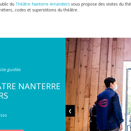
public du
Théâtre Nanterre Amandiers
vous propose des visites du thé
 métiers, codes et superstitions du théâtre.
site guidée
ÉÂTRE NANTERRE
RS
❮
asso