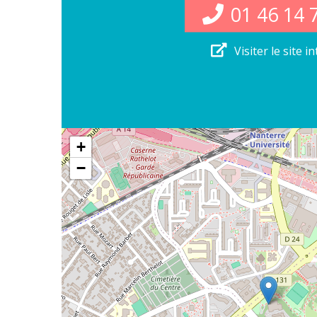
01 46 14 
Visiter le site i
+
−