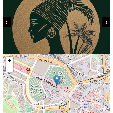
❮
❯
+
−