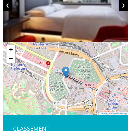
❮
❯
+
−
Leaflet
| ©
OpenStreetMap
CLASSEMENT