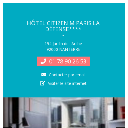
HÔTEL CITIZEN M PARIS LA
DÉFENSE****
-
194 Jardin de l'Arche
92000 NANTERRE
01 78 90 26 53
Contacter par email
Visiter le site internet