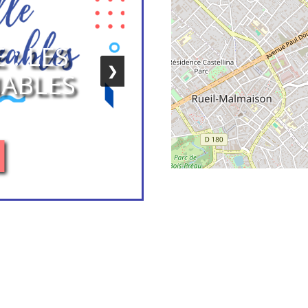
 : LES
❯
ABLES