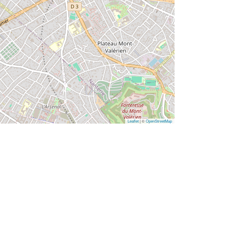
Leaflet
| ©
OpenStreetMap