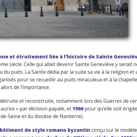
enne et étroitement liée à l’histoire de Sainte Geneviè
ème siècle. Celle qui allait devenir Sainte Geneviève y serait
 du puits. La Sainte dédia par la suite sa vie à la religion 
rganisés pour se recueillir au puits miraculeux et à la chape
 alors de l’importance.
is détruite et reconstruite, notamment lors des Guerres de cen
urice » par décision papale, et
1966
pour qu’elle soit érig
-de-Seine et du diocèse de Nanterre).
bâtiment de style romano byzantin
conçu sur le modèle