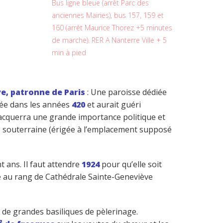
Bus ligne bleue (arrêt Parc des
anciennes Mairies), bus 157, 159 et
160 (arrêt Maurice Thorez +5 minutes
de marche). RER A Nanterre Ville + 5
min à pied
ve, patronne de Paris
: Une paroisse dédiée
 née dans les années
420
et aurait guéri
et acquerra une grande importance politique et
lle souterraine (érigée à l’emplacement supposé
t ans. Il faut attendre
1924
pour qu’elle soit
ée au rang de Cathédrale Sainte-Geneviève
 de grandes basiliques de pèlerinage.