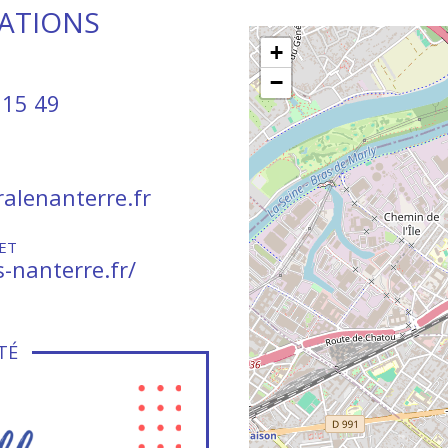
MATIONS
+
−
 15 49
alenanterre.fr
ET
s-nanterre.fr/
TÉ