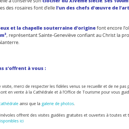
 elle a conservé son
clocher du XIVème siècle
.
Ses 1000m
es des rosaires font d’elle
l’un des chefs d’œuvre de l’art
eux et la chapelle souterraine d’origine
font encore l’o
0m²
, représentant Sainte-Geneviève confiant au Christ la pro
 Nanterre.
s s’offrent à vous :
e visite, merci de respecter les fidèles venus se recueillir et de ne pas
n sont en vente à la Cathédrale et à l’Office de Tourisme pour vous guid
 cathédrale
ainsi que la
galerie de photos
.
évoles offrent des visites guidées gratuites et ouvertes à toutes et 
sponibles ici