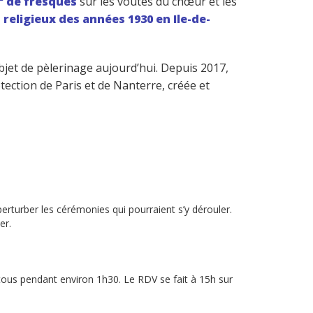
² de fresques
sur les voutes du chœur et les
 religieux des années 1930 en Ile-de-
bjet de pèlerinage aujourd’hui. Depuis 2017,
tection de Paris et de Nanterre, créée et
 perturber les cérémonies qui pourraient s’y dérouler.
er.
tous pendant environ 1h30. Le RDV se fait à 15h sur