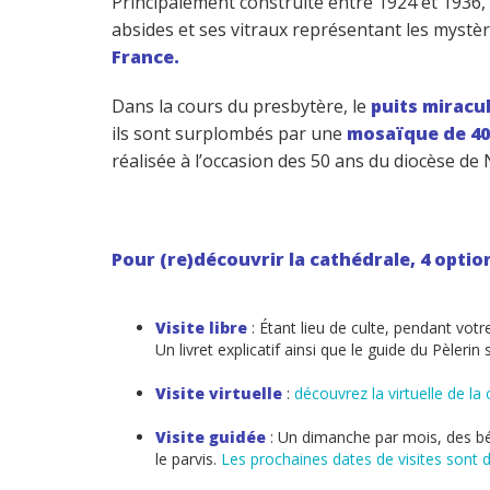
Principalement construite entre 1924 et 1936,
absides et ses vitraux représentant les mystèr
France.
Dans la cours du presbytère, le
puits miracul
ils sont surplombés par une
mosaïque de 4
réalisée à l’occasion des 50 ans du diocèse de
Pour (re)découvrir la cathédrale, 4 option
Visite libre
: Étant lieu de culte, pendant votr
Un livret explicatif ainsi que le guide du Pèleri
Visite virtuelle
:
découvrez la virtuelle de la
Visite guidée
: Un dimanche par mois, des bén
le parvis.
Les prochaines dates de visites sont di