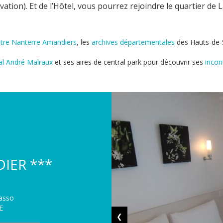
ation). Et de l’Hôtel, vous pourrez rejoindre le quartier de
tre Nanterre Amandiers
, les
archives départementales
des Hauts-de-
al André Malraux
et ses aires de central park pour découvrir ses
incon
IER ***
asso
E
❮