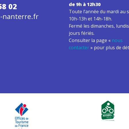
de 9h à 12h30
58 02
Toute l’année du mardi au s
-nanterre.fr
10h-13h et 14h-18h.
Fermé les dimanches, lundis
jours fériés.
Consulter la page «
nous
contacter
» pour plus de dét