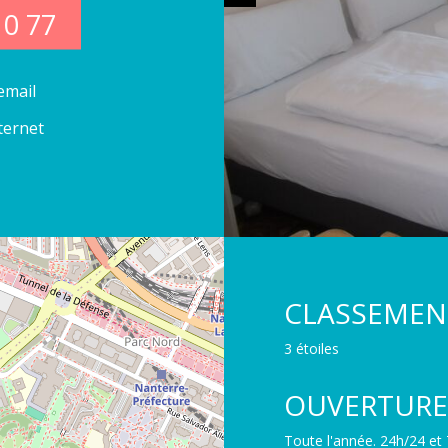
10 77
email
nternet
CLASSEMEN
3 étoiles
OUVERTURE
Toute l'année. 24h/24 et 