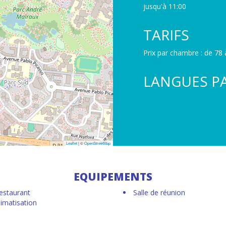
jusqu'à 11:00
TARIFS
Prix par chambre : de 78 à
LANGUES P
Leaflet
| ©
OpenStreetMap
EQUIPEMENTS
estaurant
Salle de réunion
limatisation