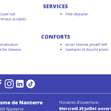
SERVICES
ccueil nuit
Petit déjeuner
nimaux acceptés
CONFORTS
limatisation
Accès Internet privatif Wifi
èche cheveux
Sanitaires et douche privés
risme
de Nanterre
Horaires d’ouverture :
Mercredi 29 juillet ouver
000 Nanterre