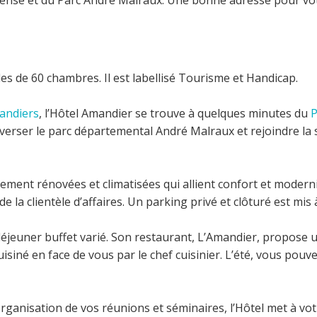
fense et du Parc André Malraux. Une bonne adresse pour votr
les de 60 chambres. Il est labellisé Tourisme et Handicap.
andiers
, l’Hôtel Amandier se trouve à quelques minutes du
P
verser le parc départemental André Malraux et rejoindre la 
ment rénovées et climatisées qui allient confort et moderni
de la clientèle d’affaires. Un parking privé et clôturé est mis 
déjeuner buffet varié. Son restaurant, L’Amandier, propose un
t cuisiné en face de vous par le chef cuisinier. L’été, vous po
organisation de vos réunions et séminaires, l’Hôtel met à vot