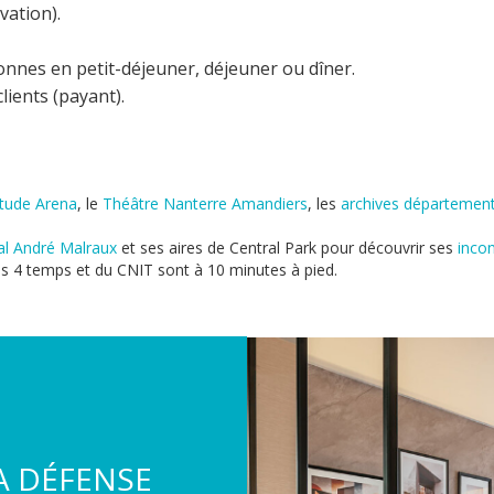
vation).
sonnes en petit-déjeuner, déjeuner ou dîner.
lients (payant).
itude Arena
, le
Théâtre Nanterre Amandiers
, les
archives départemen
al André Malraux
et ses aires de Central Park pour découvrir ses
inco
s 4 temps et du CNIT sont à 10 minutes à pied.
A DÉFENSE