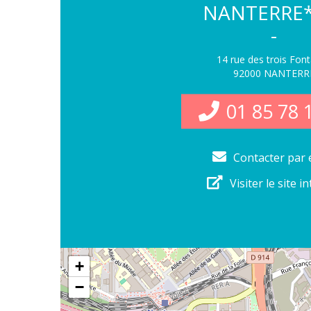
NANTERRE*
-
14 rue des trois Fon
92000 NANTERR
01 85 78 
Contacter par 
Visiter le site i
+
−