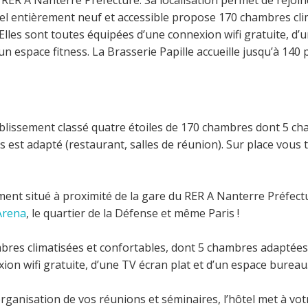
u RER A Nanterre Préfecture. Sa localisation permet de rejo
ôtel entièrement neuf et accessible propose 170 chambres cl
lles sont toutes équipées d’une connexion wifi gratuite, d’
un espace fitness. La Brasserie Papille accueille jusqu’à 140
blissement classé quatre étoiles de 170 chambres dont 5 c
 est adapté (restaurant, salles de réunion). Sur place vous 
ent situé à proximité de la gare du RER A Nanterre Préfectu
Arena
, le quartier de la Défense et même Paris !
res climatisées et confortables, dont 5 chambres adaptées
ion wifi gratuite, d’une TV écran plat et d’un espace bureau
organisation de vos réunions et séminaires, l’hôtel met à vot