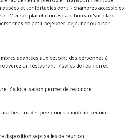
indre rapidement à pied ou en transport Plénitude
imatisées et confortables dont 7 chambres accessibles
une TV écran plat et d’un espace bureau. Sur place
 personnes en petit-déjeuner, déjeuner ou dîner.
hambres adaptées aux besoins des personnes à
trouverez un restaurant, 7 salles de réunion et
re. Sa localisation permet de rejoindre
 aux besoins des personnes à mobilité réduite
.
re disposition sept salles de réunion