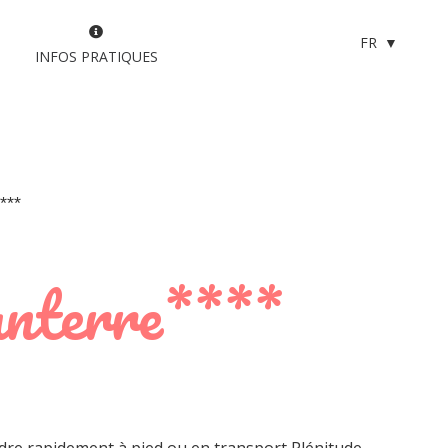
FR
INFOS PRATIQUES
**
anterre****