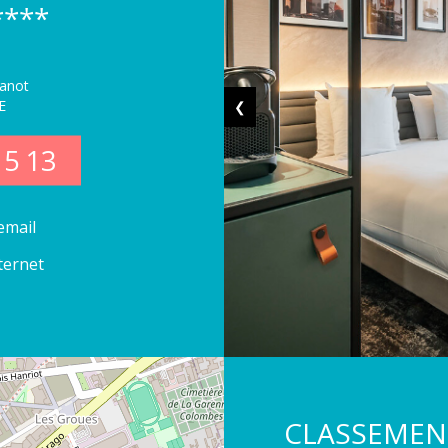
***
tanot
E
❮
15 13
email
nternet
CLASSEMEN