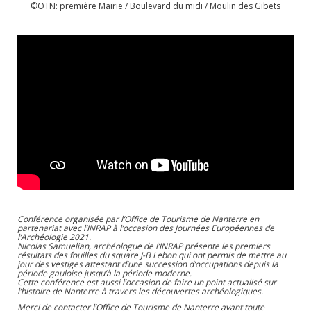
©OTN: première Mairie / Boulevard du midi / Moulin des Gibets
Conférence organisée par l’Office de Tourisme de Nanterre en
partenariat avec l’INRAP à l’occasion des Journées Européennes de
l’Archéologie 2021.
Nicolas Samuelian, archéologue de l’INRAP présente les premiers
résultats des fouilles du square J-B Lebon qui ont permis de mettre au
jour des vestiges attestant d’une succession d’occupations depuis la
période gauloise jusqu’à la période moderne.
Cette conférence est aussi l’occasion de faire un point actualisé sur
l’histoire de Nanterre à travers les découvertes archéologiques.
Merci de contacter l’Office de Tourisme de Nanterre avant toute